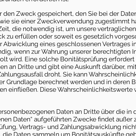
ür den Zweck gespeichert, den Sie bei der Da
, wie sie einer Zweckverwendung zugestimmt h
e Zeit, die notwendig ist, um unsere vertraglich
zu erfüllen oder soweit es gesetzlich vorgesc
r Abwicklung eines geschlossenen Vertrages 
ig, wenn zur Wahrung unserer berechtigten In
olt wird. Eine solche Bonitätsprüfung erfordert
 an Dritte und gibt eine Auskunft darüber, mi
Zahlungsausfall droht. Sie kann Wahrscheinlichk
cher Grundlage berechnet werden und in deren 
n einfließen. Diese Wahrscheinlichkeitswerte
ersonenbezogenen Daten an Dritte über die in d
en Daten“ aufgeführten Zwecke findet außer 
fung, Vertrags- und Zahlungsabwicklung nicht 
n, die Daten sammeln um Bonitätsauskünfte ge