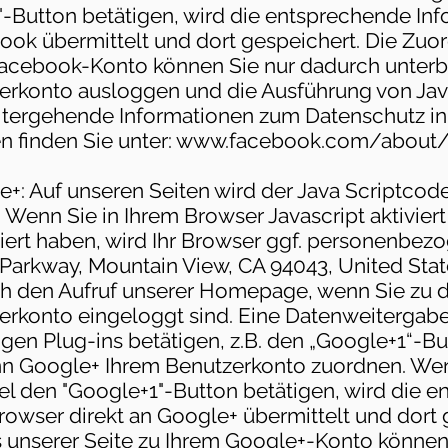
r"-Button betätigen, wird die entsprechende In
book übermittelt und dort gespeichert. Die Zu
Facebook-Konto können Sie nur dadurch unterbi
rkonto ausloggen und die Ausführung von Java
itergehende Informationen zum Datenschutz in
finden Sie unter:
www.facebook.com/about/
e+: Auf unseren Seiten wird der Java Scriptcod
 Wenn Sie in Ihrem Browser Javascript aktivier
lliert haben, wird Ihr Browser ggf. personenbe
 Parkway, Mountain View, CA 94043, United Stat
rch den Aufruf unserer Homepage, wenn Sie zu 
erkonto eingeloggt sind. Eine Datenweitergab
igen Plug-ins betätigen, z.B. den „Google+1“-Bu
 Google+ Ihrem Benutzerkonto zuordnen. Wenn
iel den "Google+1"-Button betätigen, wird die 
rowser direkt an Google+ übermittelt und dort 
unserer Seite zu Ihrem Google+-Konto können