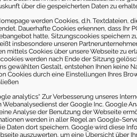
skunft über die gespeicherten Daten zu erhalte
omepage werden Cookies, d.h. Textdateien, d
endet. Dauerhafte Cookies erkennen, dass Ihr 
bangebot hatte, Sitzungscookies speichern z
heißt insbesondere unseren Partnerunternehmen i
 mittels Cookies über unsere Webseite zu erla
scookies werden nach Ende der Sitzung gelösch
uns gewählten Gestalt, entstehen Ihnen keine N
von Cookies durch eine Einstellungen Ihres Bro
hließen
le analytics“ Zur Verbesserung unseres Inte
in Webanalysedienst der Google Inc. Google An
e eine Analyse der Benutzung der Webseite erm
ationen werden in aller Regel an Google-Serve
e Daten dort speichern. Google wird diese Inf
bseite auszuwerten, um eine Übersicht über Ih