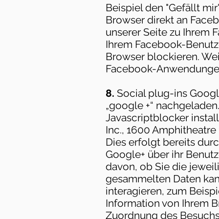
Beispiel den "Gefällt mi
Browser direkt an Face
unserer Seite zu Ihrem 
Ihrem Facebook-Benutze
Browser blockieren. We
Facebook-Anwendungen 
8.
Social plug-ins Googl
„google +“ nachgeladen.
Javascriptblocker insta
Inc., 1600 Amphitheatre
Dies erfolgt bereits du
Google+ über ihr Benutz
davon, ob Sie die jeweil
gesammelten Daten kann
interagieren, zum Beisp
Information von Ihrem B
Zuordnung des Besuchs 