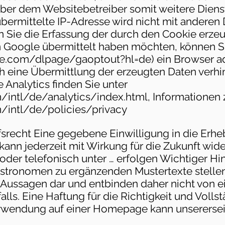
ber dem Websitebetreiber somit weitere Dienst
bermittelte IP-Adresse wird nicht mit anderen
Sie die Erfassung der durch den Cookie erzeu
an Google übermittelt haben möchten, können 
gle.com/dlpage/gaoptout?hl=de)
ein Browser a
ch eine Übermittlung der erzeugten Daten verhi
 Analytics finden Sie unter
intl/de/analytics/index.html,
Informationen 
intl/de/policies/privacy
fsrecht Eine gegebene Einwilligung in die Erh
ann jederzeit mit Wirkung für die Zukunft wide
 oder telefonisch unter … erfolgen Wichtiger Hi
astronomen zu ergänzenden Mustertexte stelle
Aussagen dar und entbinden daher nicht von ei
lls. Eine Haftung für die Richtigkeit und Volls
erwendung auf einer Homepage kann unsererseit