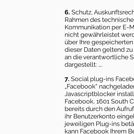
6.
Schutz, Auskunftsrech
Rahmen des technischen 
Kommunikation per E-Mai
nicht gewährleistet wer
über Ihre gespeicherten
dieser Daten geltend z
an die verantwortliche S
dargestellt: ….
7.
Social plug-ins Faceb
„Facebook“ nachgeladen.
Javascriptblocker insta
Facebook, 1601 South Cal
bereits durch den Aufr
ihr Benutzerkonto einge
jeweiligen Plug-ins bet
kann Facebook Ihrem Be