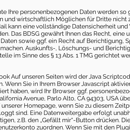
te Ihre personenbezogenen Daten werden so ge
und wirtschaftlich Möglichen für Dritte nicht z
l kann eine vollständige Datensicherheit und V
den. Das BDSG gewährt Ihnen das Recht, eine u
 Daten sowie ggf. ein Recht auf Berichtigung,
u machen. Auskunfts-, Löschungs- und Berich
telle im Sinne des § 13 Abs. 1 TMG gerichtet we
ook Auf unseren Seiten wird der Java Scriptcod
 Wenn Sie in Ihrem Browser Javascript aktivie
lliert haben, wird Ihr Browser ggf. personenbe
ifornia Avenue, Parlo Alto, CA 94303, USA über
uf unserer Homepage, wenn Sie zu diesem Zeit
loggt sind. Eine Datenweitergabe erfolgt unab
ätigen, z.B. den „Gefällt mir“-Button drücken. 
nutzerkonto zuordnen. Wenn Sie mit den Plugi