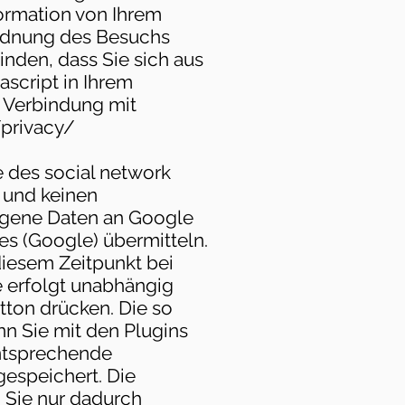
formation von Ihrem
ordnung des Besuchs
nden, dass Sie sich aus
script in Ihrem
 Verbindung mit
privacy/
e des social network
t und keinen
zogene Daten an Google
es (Google) übermitteln.
diesem Zeitpunkt bei
e erfolgt unabhängig
tton drücken. Die so
 Sie mit den Plugins
entsprechende
gespeichert. Die
 Sie nur dadurch