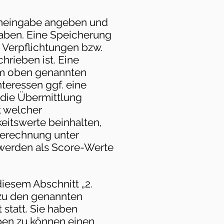
teneingabe angeben und
aben. Eine Speicherung
en Verpflichtungen bzw.
hrieben ist. Eine
im oben genannten
teressen ggf. eine
 die Übermittlung
t welcher
eitswerte beinhalten,
Berechnung unter
 werden als Score-Werte
iesem Abschnitt „2.
zu den genannten
statt. Sie haben
ben zu können einen